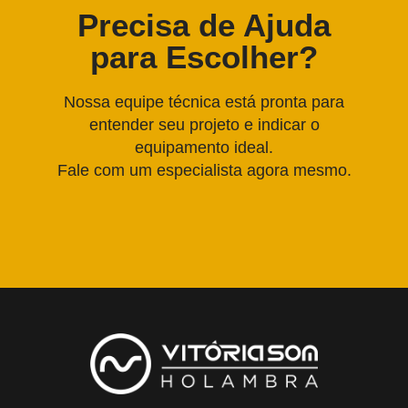
Precisa de Ajuda
para Escolher?
Nossa equipe técnica está pronta para
entender seu projeto e indicar o
equipamento ideal.
Fale com um especialista agora mesmo.