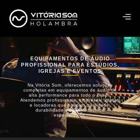
EQUIPAMENTOS DE ÁUDIO
PROFISSIONAL PARA ESTÚDIOS,
IGREJAS E EVENTOS
Na Vitória Som, oferecemos soluções
completas em equipamentos de áudio de
alta performance para todo o Brasil.
Atendemos profissionais, empresas, igrejas
e locadoras que buscam qualidade,
durabilidade e suporte técnico
especializado.