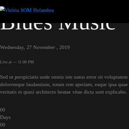
Blues Music
Wednesday, 27 November , 2019
Live at — 11:00 PM
Sed ut perspiciatis unde omnis iste natus error sit voluptate
doloremque laudantium, totam rem aperiam, eaque ipsa quae a
veritatis et quasi architecto beatae vitae dicta sunt explicabo.
0
0
Days
0
0