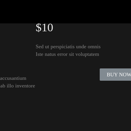
TICKET
$10
Sed ut perspiciatis unde omnis
Iste natus error sit voluptatem
BUY NO
m accusantium
b illo inventore